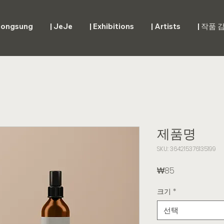
Dongsung
| JeJe
| Exhibitions
| Artists
| 작품
제품명
SKU: 364215376135199
가
₩85
격
크기
*
선택